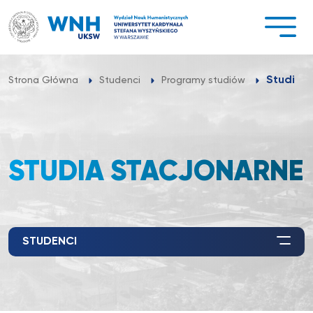
Przejdź
do
treści
Studia s
Strona Główna
Studenci
Programy studiów
STUDIA STACJONARNE
STUDENCI