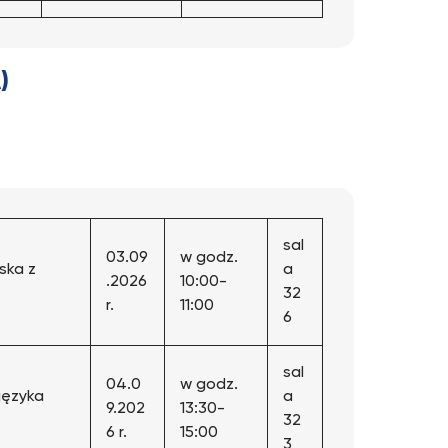
)
sal
03.09
w godz.
ska z
a
.2026
10:00-
32
r.
11:00
6
sal
04.0
w godz.
języka
a
9.202
13:30-
32
6 r.
15:00
3