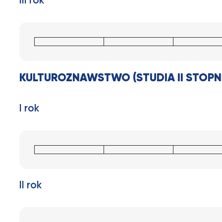
III rok
KULTUROZNAWSTWO (STUDIA II STOPN
I rok
II rok