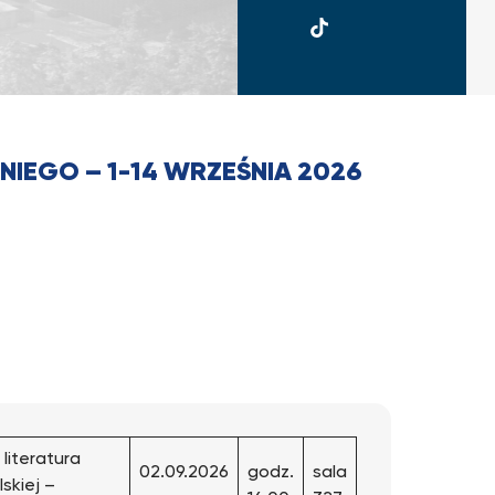
UKSW
TikTok
IEGO – 1-14 WRZEŚNIA 2026
)
 literatura
02.09.2026
godz.
sala
lskiej –