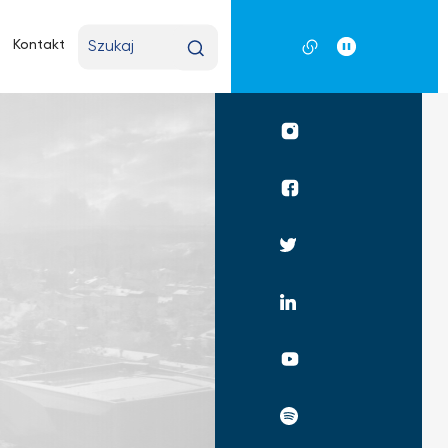
Wpisz
Kontakt
wyszukiwaną
frazę
Profil
UKSW
Instagram
Profil
UKSW
Facebook
Profil
UKSW
Twitter
Profil
UKSW
Linkedin
UKSW
YouTube
UKSW
Spotify