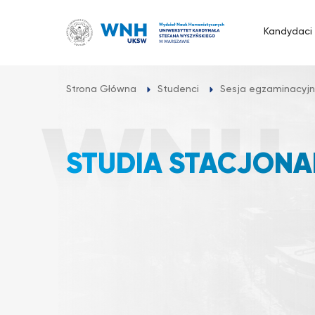
Przejdź
do
Kandydaci
treści
Strona Główna
Studenci
Sesja egzaminacyj
STUDIA STACJONA