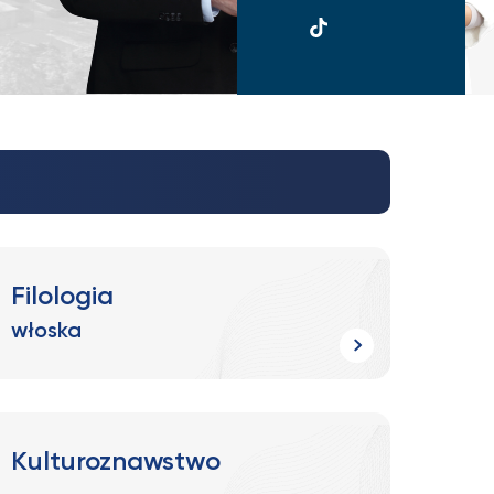
UKSW
TikTok
Filologia
włoska
Kulturoznawstwo