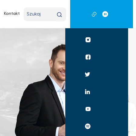
Wpisz
Kontakt
wyszukiwaną
frazę
Profil
UKSW
Instagram
Profil
UKSW
Facebook
Profil
UKSW
Twitter
Profil
UKSW
Linkedin
UKSW
YouTube
UKSW
Spotify