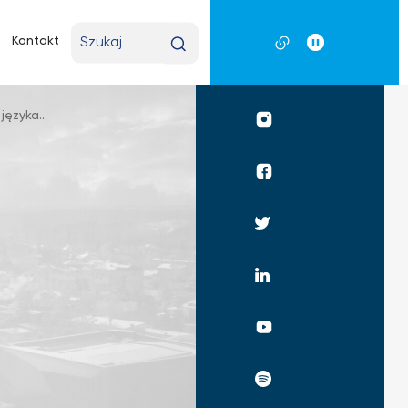
Wpisz
Kontakt
wyszukiwaną
frazę
ęzyka...
Profil
UKSW
Instagram
Profil
UKSW
Facebook
Profil
UKSW
Twitter
Profil
UKSW
Linkedin
UKSW
YouTube
UKSW
Spotify