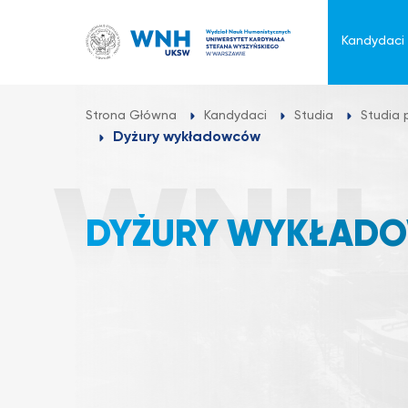
Przejdź
do
Kandydaci
treści
Strona Główna
Kandydaci
Studia
Studia
Dyżury wykładowców
DYŻURY WYKŁAD