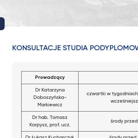
KONSULTACJE STUDIA PODYPLOMO
Prowadzący
Dr Katarzyna
czwartki w tygodniach
Doboszyńska-
wcześniejsz
Markiewicz
Dr hab. Tomasz
środy przed
Korpysz, prof. ucz.
Dr Łukasz Kucharczyk
środy przed 