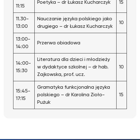
Poetyka – dr Łukasz Kucharczyk
15
11:15
11.30-
Nauczanie języka polskiego jako
10
13:00
drugiego – dr Łukasz Kucharczyk
13:00-
Przerwa obiadowa
14:00
Literatura dla dzieci i młodzieży
14:00-
w dydaktyce szkolnej – dr hab.
10
15:30
Zajkowska, prof. ucz.
Gramatyka funkcjonalna języka
15:45-
polskiego – dr Karolina Zioło-
15
17:15
Pużuk