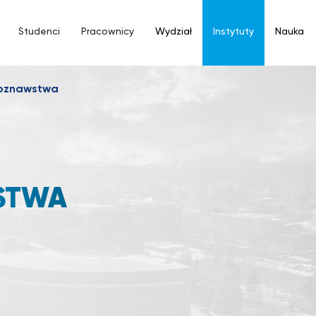
Studenci
Pracownicy
Wydział
Instytuty
Nauka
uroznawstwa
STWA