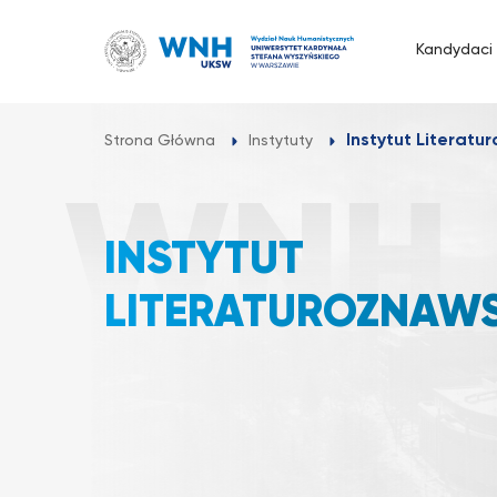
Przejdź
do
Kandydaci
treści
Instytut Literat
Strona Główna
Instytuty
INSTYTUT
LITERATUROZNAW