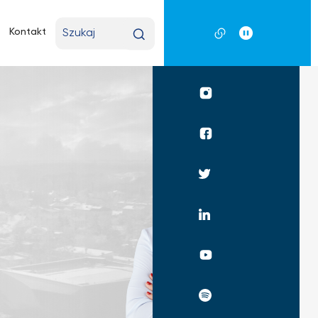
Wpisz
Kontakt
wyszukiwaną
frazę
Profil
UKSW
Instagram
Profil
UKSW
Facebook
Profil
UKSW
Twitter
Profil
UKSW
Linkedin
UKSW
YouTube
UKSW
Spotify