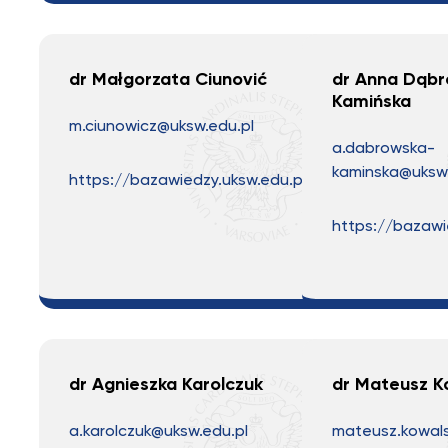
dr Małgorzata Ciunović
dr Anna Dąbr
Kamińska
m.ciunowicz@uksw.edu.pl
a.dabrowska-
kaminska@uksw.
https://bazawiedzy.uksw.edu.pl
https://bazawi
dr Agnieszka Karolczuk
dr Mateusz K
a.karolczuk@uksw.edu.pl
mateusz.kowals