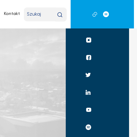
Wpisz
Kontakt
wyszukiwaną
frazę
Profil
UKSW
Instagram
Profil
UKSW
Facebook
Profil
UKSW
Twitter
Profil
UKSW
Linkedin
UKSW
YouTube
UKSW
Spotify