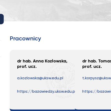
Pracownicy
dr hab. Anna Kozłowska,
dr hab. Tomas
prof. ucz.
prof. ucz.
a.koz
lowska@uksw.edu.pl
t.korpysz@uksw
https://bazawiedzy.uksw.edu.pl
https://bazawi