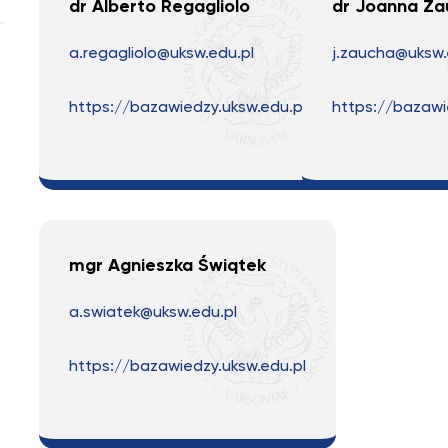
dr Alberto Regagliolo
dr Joanna Za
a.regagliolo@uksw.edu.pl
j.zaucha@uksw.
https://bazawiedzy.uksw.edu.pl
https://bazawi
mgr Agnieszka Świątek
a.swiatek@uksw.edu.pl
https://bazawiedzy.uksw.edu.pl