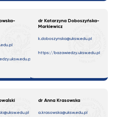
owska-
dr Katarzyna Doboszyńska-
Markiewicz
k.doboszynska@uksw.edu.pl
edu.pl
https://bazawiedzy.uksw.edu.pl
edzy.uksw.edu.pl
owalski
dr Anna Krasowska
ki@uksw.edu.pl
a.krasowska@uksw.edu.pl