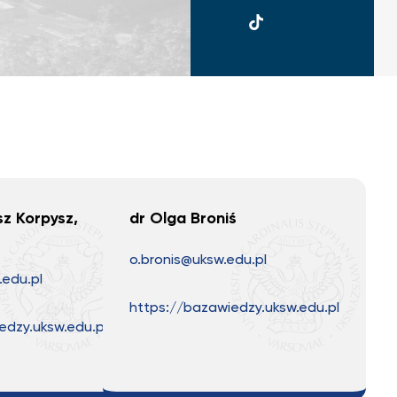
UKSW
TikTok
z Korpysz,
dr Olga Broniś
o.bronis@uksw.edu.pl
.edu.pl
https://bazawiedzy.uksw.edu.pl
edzy.uksw.edu.pl