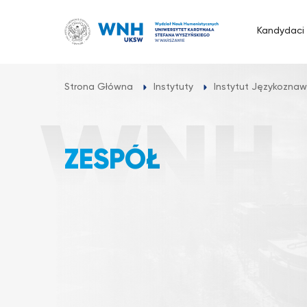
Przejdź
do
Kandydaci
treści
Strona Główna
Instytuty
Instytut Językozna
ZESPÓŁ