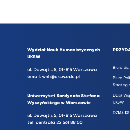
Wydział Nauk Humanistycznych
PRZYDA
UKSW
Biuro d
ul. Dewajtis 5, 01-815 Warszawa
email:
wnh@uksw.edu.pl
Biuro Pol
Strateg
Dział Ws
Uniwersytet Kardynała Stefana
UKSW
Wyszyńskiego w Warszawie
DZIAŁ K
ul. Dewajtis 5, 01-815 Warszawa
tel. centrala 22 561 88 00