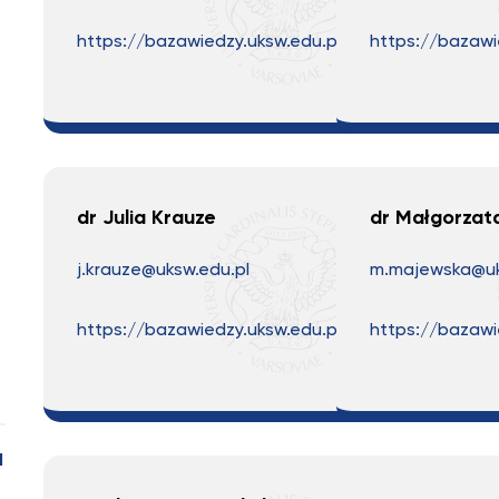
https://bazawiedzy.uksw.edu.pl
https://bazawi
dr Julia Krauze
dr Małgorzat
j.krauze@uksw.edu.pl
m.majewska@uk
https://bazawiedzy.uksw.edu.pl
https://bazawi
I