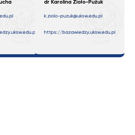
ucha
dr Karolina Zioło-Pużuk
edu.pl
k.ziolo-puzuk@uksw.edu.pl
edzy.uksw.edu.pl
https://bazawiedzy.uksw.edu.pl