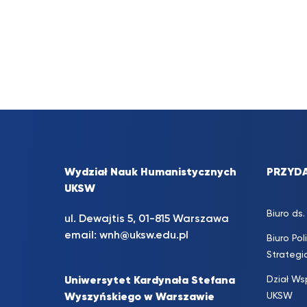
Wydział Nauk Humanistycznych
PRZYDA
UKSW
Biuro d
ul. Dewajtis 5, 01-815 Warszawa
email:
wnh@uksw.edu.pl
Biuro Pol
Strateg
Dział Ws
Uniwersytet Kardynała Stefana
UKSW
Wyszyńskiego w Warszawie