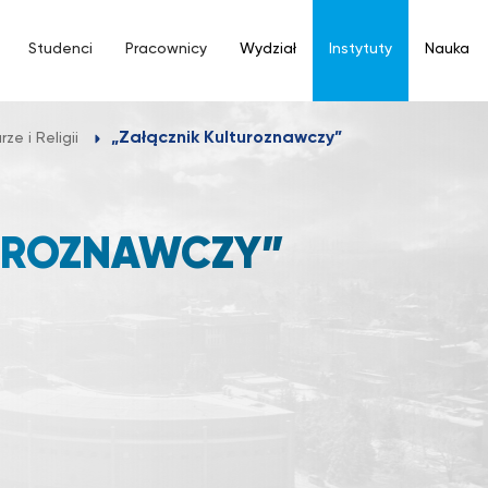
Studenci
Pracownicy
Wydział
Instytuty
Nauka
„Załącznik Kulturoznawczy”
ze i Religii
TUROZNAWCZY”