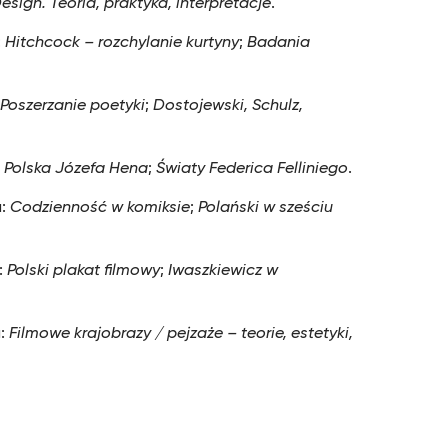
esign. Teoria, praktyka, interpretacje
.
:
Hitchcock – rozchylanie kurtyny
;
Badania
:
Poszerzanie poetyki
;
Dostojewski, Schulz,
:
Polska Józefa Hena
;
Światy Federica Felliniego
.
u:
Codzienność w komiksie
;
Polański w sześciu
:
Polski plakat filmowy
;
Iwaszkiewicz w
u:
Filmowe krajobrazy / pejzaże – teorie, estetyki,