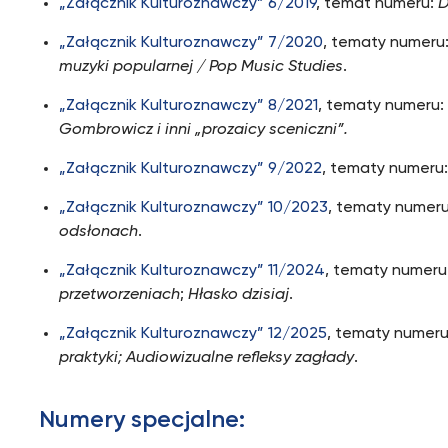
„Załącznik Kulturoznawczy” 6/2019
, temat numeru:
D
„Załącznik Kulturoznawczy” 7/2020
, tematy numeru
muzyki popularnej / Pop Music Studies
.
„Załącznik Kulturoznawczy” 8/2021
, tematy numeru
Gombrowicz i inni „prozaicy sceniczni”.
„Załącznik Kulturoznawczy” 9/2022
, tematy numeru
„Załącznik Kulturoznawczy” 10/2023
, tematy numer
odsłonach
.
„Załącznik Kulturoznawczy” 11/2024
, tematy numeru
przetworzeniach
;
Hłasko dzisiaj
.
„Załącznik Kulturoznawczy” 12/2025
, tematy numer
praktyki; Audiowizualne refleksy zagłady
.
Numery specjalne: