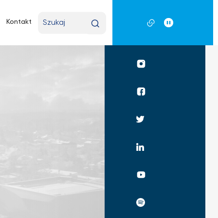
Wpisz
Kontakt
wyszukiwaną
frazę
Profil
UKSW
Instagram
Profil
UKSW
Facebook
Profil
UKSW
Twitter
Profil
UKSW
Linkedin
UKSW
YouTube
UKSW
Spotify