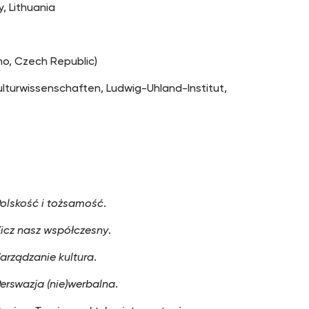
, Lithuania
rno, Czech Republic)
ulturwissenschaften, Ludwig-Uhland-Institut,
Polskość i tożsamość
.
Kicz nasz współczesny
.
arządzanie kultura
.
erswazja (nie)werbalna
.