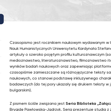
Czasopismo jest rocznikiem naukowym wydawanym w Inst
Nauk Humanistycznych Uniwersytetu Kardynała Stefan
artykuły o szeroko pojętym profilu kulturoznawczym (so
medioznawstwo, literaturoznawstwo, filmoznawstwo itd
wyników badań naukowych oraz zapewniając platformę 
czasopiśmie zamieszczane są różnojęzyczne teksty s
naukowych, co stanowi podstawę inkluzywnego charakt
badawczych (do tej pory ukazały się drukiem teksty w j
bułgarskim).
Z pismem ściśle związana jest
Seria Biblioteka „Załą
Brygidę Pawłowską-Jądrzyk. Seria prezentuje studia z za