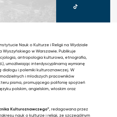
UKSW
TikTok
ytucie Nauk o Kulturze i Religii na Wydziale
a Wyszyńskiego w Warszawie. Publikuje
cjologia, antropologia kulturowa, etnografia,
.), umożliwiając interdyscyplinarną wymianę
dialogu i polemiki kulturoznawczej. W
amodzielnych i młodszych pracowników
eru pisma, promującego polifonię spojrzeń
ęzyku polskim, angielskim, włoskim oraz
cznika Kulturoznawczego”
, redagowana przez
kresu nauk o kulturze i religii, ze szczególnym