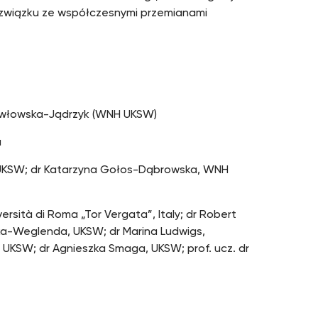
 związku ze współczesnymi przemianami
Pawłowska-Jądrzyk (WNH UKSW)
a
UKSW; dr Katarzyna Gołos-Dąbrowska, WNH
ersità di Roma „Tor Vergata”, Italy; dr Robert
ska-Weglenda, UKSW; dr Marina Ludwigs,
, UKSW; dr Agnieszka Smaga, UKSW; prof. ucz. dr