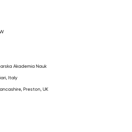
SW
ułgarska Akademia Nauk
ri, Italy
Lancashire, Preston, UK