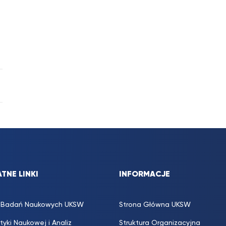
TNE LINKI
INFORMACJE
s. Badań Naukowych UKSW
Strona Główna UKSW
ityki Naukowej i Analiz
Struktura Organizacyjna