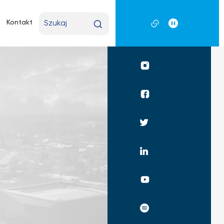
Wpisz
Kontakt
wyszukiwaną
frazę
Profil
UKSW
Instagram
Profil
UKSW
Facebook
Profil
UKSW
Twitter
Profil
UKSW
Linkedin
UKSW
YouTube
UKSW
Spotify