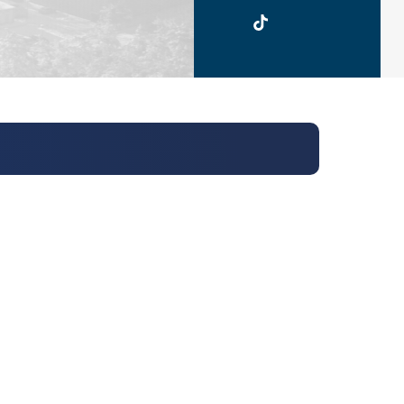
UKSW
TikTok