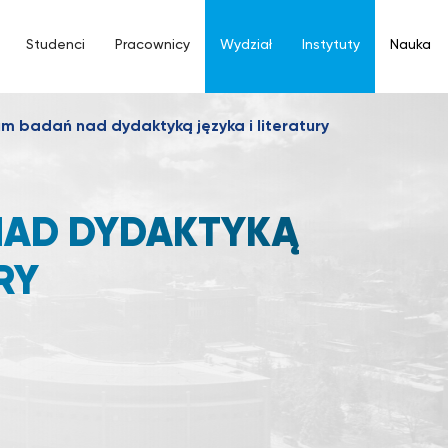
Studenci
Pracownicy
Wydział
Instytuty
Nauka
m badań nad dydaktyką języka i literatury
NAD DYDAKTYKĄ
RY