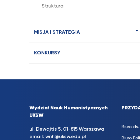
Struktura
MISJA I STRATEGIA
KONKURSY
Wydział Nauk Humanistycznych
PRZYDA
UKSW
Biuro d
ul. Dewajtis 5, 01-815 Warszawa
email:
wnh@uksw.edu.pl
Biuro Pol