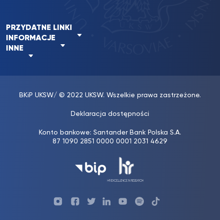
PRZYDATNE LINKI
INFORMACJE
INNE
BKiP UKSW
/ © 2022 UKSW. Wszelkie prawa zastrzeżone.
Deklaracja dostępności
Konto bankowe: Santander Bank Polska S.A.
87 1090 2851 0000 0001 2031 4629
Profil
Profil
Profil
Profil
UKSW
Profil
UKSW
UKSW
UKSW
UKSW
UKSW
YouTube
UKSW
TikTok
Instagram
Facebook
Twitter
Linkedin
YouTube