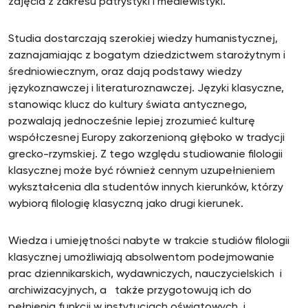
zajęcia z zakresu patrystyki i mediewistyki.
Studia dostarczają szerokiej wiedzy humanistycznej,
zaznajamiając z bogatym dziedzictwem starożytnym i
średniowiecznym, oraz dają podstawy wiedzy
językoznawczej i literaturoznawczej. Języki klasyczne,
stanowiąc klucz do kultury świata antycznego,
pozwalają jednocześnie lepiej zrozumieć kulturę
współczesnej Europy zakorzenioną głęboko w tradycji
grecko-rzymskiej. Z tego względu studiowanie filologii
klasycznej może być również cennym uzupełnieniem
wykształcenia dla studentów innych kierunków, którzy
wybiorą filologię klasyczną jako drugi kierunek.
Wiedza i umiejętności nabyte w trakcie studiów filologii
klasycznej umożliwiają absolwentom podejmowanie
prac dziennikarskich, wydawniczych, nauczycielskich i
archiwizacyjnych, a także przygotowują ich do
pełnienia funkcji w instytucjach oświatowych i