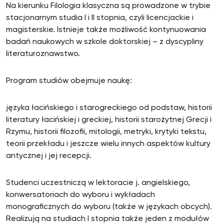
Na kierunku Filologia klasyczna są prowadzone w trybie
stacjonarnym studia I i II stopnia, czyli licencjackie i
magisterskie. Istnieje także możliwość kontynuowania
badań naukowych w szkole doktorskiej – z dyscypliny
literaturoznawstwo.
Program studiów obejmuje naukę:
języka łacińskiego i starogreckiego od podstaw, historii
literatury łacińskiej i greckiej, historii starożytnej Grecji i
Rzymu, historii filozofii, mitologii, metryki, krytyki tekstu,
teorii przekładu i jeszcze wielu innych aspektów kultury
antycznej i jej recepcji.
Studenci uczestniczą w lektoracie j. angielskiego,
konwersatoriach do wyboru i wykładach
monograficznych do wyboru (także w językach obcych).
Realizują na studiach I stopnia także jeden z modułów