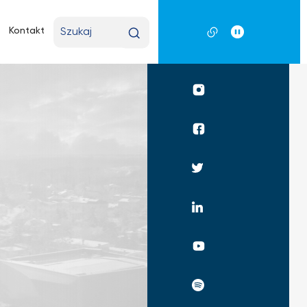
Wpisz
Kontakt
wyszukiwaną
frazę
Profil
UKSW
Instagram
Profil
UKSW
Facebook
Profil
UKSW
Twitter
Profil
UKSW
Linkedin
UKSW
YouTube
UKSW
Spotify