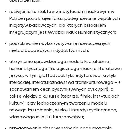
obszarze nauki;
rozwijanie kontaktów z instytucjami naukowymi w
Polsce i poza krajem oraz podejmowanie wspólnych
inicjatyw badawczych, dla których ośrodkiem
integrującym jest Wydział Nauk Humanistycznych;
poszukiwanie i wykorzystywanie nowoczesnych
metod badawczych i dydaktycznych;
utrzymanie sprawdzonego modelu kształcenia
humanistycznego: filologicznego (nauki o literaturze i
języku; w tym glottodydaktyki, edytorstwa, krytyki
literackiej, literaturoznawstwa transkulturowego – z
zachowaniem cech dystynktywnych dyscyplin), a
także wiedzy o kulturze (teatrze, filmie, instytucjach
kultury), przy jednoczesnym tworzeniu modelu
nowego kształcenia, wielo- i interdyscyplinarnego,
właściwego m.in. kulturoznawstwu;
przygotowanie absolwentów do podejmowania