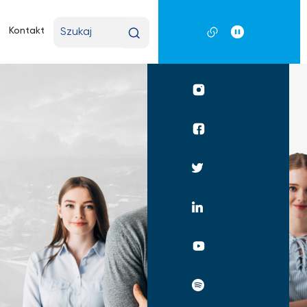
Wpisz
Kontakt
wyszukiwaną
frazę
Profil
UKSW
Instagram
Profil
UKSW
Facebook
Profil
UKSW
Twitter
Profil
UKSW
Linkedin
UKSW
YouTube
UKSW
Spotify