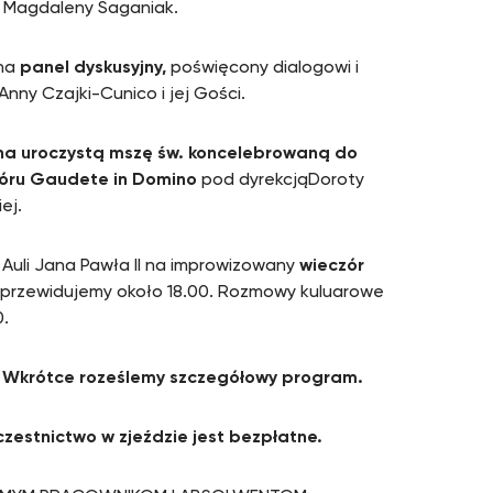
. Magdaleny Saganiak.
na
panel dyskusyjny,
poświęcony dialogowi i
Anny Czajki-Cunico i jej Gości.
na
uroczystą mszę św. koncelebrowaną do
óru
Gaudete in Domino
pod dyrekcjąDoroty
ej.
 Auli Jana Pawła II na improwizowany
wieczór
 przewidujemy około 18.00. Rozmowy kuluarowe
0.
o. Wkrótce roześlemy szczegółowy program.
czestnictwo w zjeździe jest bezpłatne.