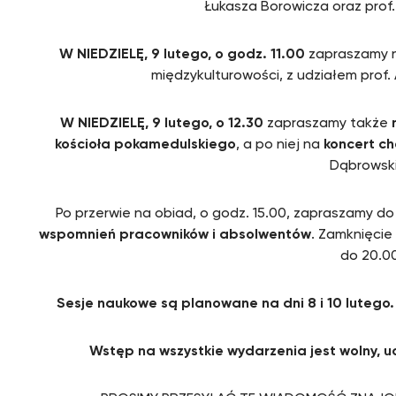
Łukasza Borowicza oraz prof
W NIEDZIELĘ, 9 lutego, o godz. 11.00
zapraszamy 
międzykulturowości, z udziałem prof. 
W NIEDZIELĘ, 9 lutego,
o 12.30
zapraszamy także
kościoła pokamedulskiego
, a po niej na
koncert ch
Dąbrowski
Po przerwie na obiad, o godz. 15.00, zapraszamy do
wspomnień
pracowników i absolwentów
. Zamknięcie
do 20.0
Sesje naukowe są planowane na dni 8 i 10 luteg
Wstęp na wszystkie wydarzenia jest wolny, u