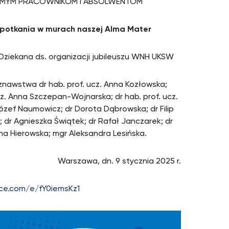
OMYM PRACOWNIKOM I ABSOLWENTOM
 spotkania w murach naszej Alma Mater
Dziekana ds. organizacji jubileuszu WNH UKSW
znawstwa dr hab. prof. ucz. Anna Kozłowska;
cz. Anna Szczepan-Wojnarska; dr hab. prof. ucz.
zef Naumowicz; dr Dorota Dąbrowska; dr Filip
; dr Agnieszka Świątek; dr Rafał Janczarek; dr
na Hierowska; mgr Aleksandra Lesińska.
Warszawa, dn. 9 stycznia 2025 r.
fice.com/e/fY0iemsKz1