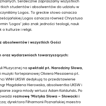
Zmarłych. Serdecznie zapraszamy wszystkich
kich studentów i absolwentów do udziału w
czyniliśmy Logos. To greckie słowo oznacza
rześcijańskiej Logos oznacza również Chrystusa
in ‘Logos’ jako znak jedności teologii, nauk
 kulturze i religii.
z absolwentów i wszystkich Gości
h oraz wydarzeniach towarzyszących:
li Muzycznej na
spektakl pt. Narodziny Słowa
,
 muzyki fortepianowej Oliviera Messiaena pt.
denci WNH UKSW dedykują to przedstawienie
mgr Magdalena Hierowska, absolwentka UKSW i
tepianie zagra młody wirtuoz Adam Kałduński
.
Po
rowadzi
rozmowę ‘Mistyka Słowa – Słowacki i
a; dyrektora Filharmonii Poznańskiej maestro