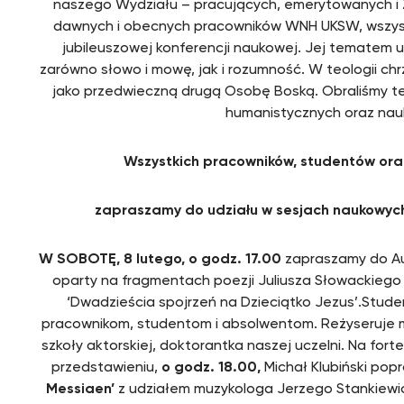
naszego Wydziału – pracujących, emerytowanych i 
dawnych i obecnych pracowników WNH UKSW, wszyst
jubileuszowej konferencji naukowej. Jej tematem u
zarówno słowo i mowę, jak i rozumność. W teologii ch
jako przedwieczną drugą Osobę Boską. Obraliśmy term
humanistycznych oraz nauk o
Wszystkich pracowników, studentów ora
zapraszamy do udziału w sesjach naukowyc
W SOBOTĘ,
8 lutego, o godz. 17.00
zapraszamy do Au
oparty na fragmentach poezji Juliusza Słowackiego i
‘Dwadzieścia spojrzeń na Dzieciątko Jezus’.Stu
pracownikom, studentom i absolwentom. Reżyseruje 
szkoły aktorskiej, doktorantka naszej uczelni. Na for
przedstawieniu,
o godz. 18.00,
Michał Klubiński pop
Messiaen’
z udziałem muzykologa Jerzego Stankiewicz