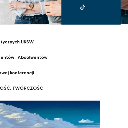
UKSW
TikTok
stycznych UKSW
dentów i Absolwentów
owej konferencji
NOŚĆ, TWÓRCZOŚĆ