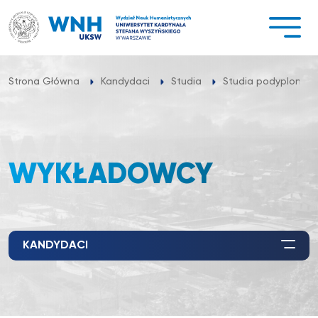
Przejdź
do
treści
Strona Główna
Kandydaci
Studia
Studia podyplomo
WYKŁADOWCY
KANDYDACI