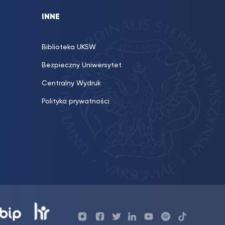
INNE
Biblioteka UKSW
Bezpieczny Uniwersytet
Centralny Wydruk
Polityka prywatności
Profil
Profil
Profil
Profil
UKSW
Profil
UKSW
UKSW
UKSW
UKSW
UKSW
YouTube
UKSW
TikTok