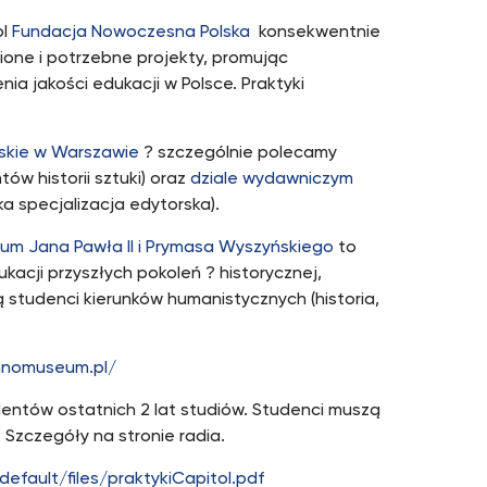
pl
Fundacja Nowoczesna Polska
konsekwentnie
ione i potrzebne projekty, promując
ia jakości edukacji w Polsce. Praktyki
skie w Warszawie
? szczególnie polecamy
tów historii sztuki) oraz
dziale wydawniczym
ska specjalizacja edytorska).
um Jana Pawła II i Prymasa Wyszyńskiego
to
acji przyszłych pokoleń ? historycznej,
są studenci kierunków humanistycznych (historia,
hnomuseum.pl/
udentów ostatnich 2 lat studiów. Studenci muszą
 Szczegóły na stronie radia.
default/files/praktykiCapitol.pdf