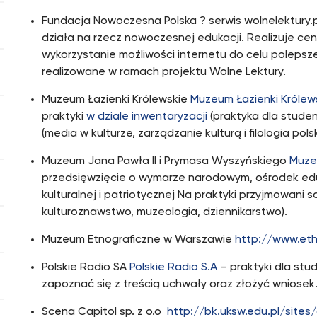
Fundacja Nowoczesna Polska ? serwis wolnelektury.
działa na rzecz nowoczesnej edukacji. Realizuje cen
wykorzystanie możliwości internetu do celu polepszen
realizowane w ramach projektu Wolne Lektury.
Muzeum Łazienki Królewskie
Muzeum Łazienki Królew
praktyki
w dziale inwentaryzacji
(praktyka dla studen
(media w kulturze, zarządzanie kulturą i filologia pol
Muzeum Jana Pawła II i Prymasa Wyszyńskiego
Muze
przedsięwzięcie o wymarze narodowym, ośrodek eduk
kulturalnej i patriotycznej Na praktyki przyjmowani 
kulturoznawstwo, muzeologia, dziennikarstwo).
Muzeum Etnograficzne w Warszawie
http://www.et
Polskie Radio SA
Polskie Radio S.A
– praktyki dla st
zapoznać się z treścią uchwały oraz złożyć wniosek.
Scena Capitol sp. z o.o
http://bk.uksw.edu.pl/sites/