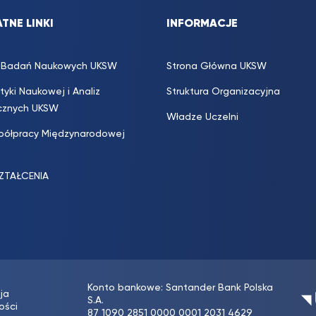
TNE LINKI
INFORMACJE
s. Badań Naukowych UKSW
Strona Główna UKSW
ityki Naukowej i Analiz
Struktura Organizacyjna
icznych UKSW
Władze Uczelni
półpracy Międzynarodowej
SZTAŁCENIA
Konto bankowe: Santander Bank Polska
ja
S.A.
ości
87 1090 2851 0000 0001 2031 4629