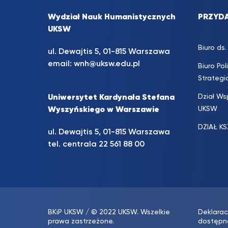
Wydział Nauk Humanistycznych
PRZYDA
UKSW
Biuro d
ul. Dewajtis 5, 01-815 Warszawa
email:
wnh@uksw.edu.pl
Biuro Pol
Strateg
Dział Ws
Uniwersytet Kardynała Stefana
UKSW
Wyszyńskiego w Warszawie
DZIAŁ K
ul. Dewajtis 5, 01-815 Warszawa
tel. centrala 22 561 88 00
BKiP UKSW
/ © 2022 UKSW. Wszelkie
Deklarac
prawa zastrzeżone.
dostępn