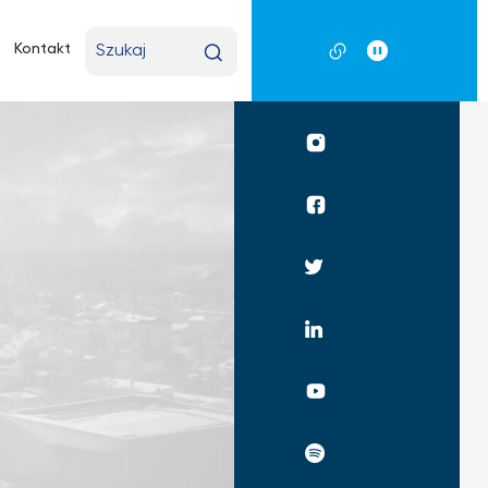
Wpisz
Kontakt
wyszukiwaną
frazę
Profil
UKSW
Instagram
Profil
UKSW
Facebook
Profil
UKSW
Twitter
Profil
UKSW
Linkedin
UKSW
YouTube
UKSW
Spotify