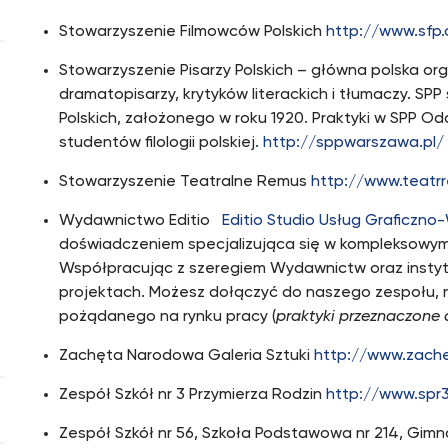
Stowarzyszenie Filmowców Polskich
http://www.sfp.
Stowarzyszenie Pisarzy Polskich – główna polska or
dramatopisarzy, krytyków literackich i tłumaczy. SP
Polskich, założonego w roku 1920. Praktyki w SPP O
studentów filologii polskiej.
http://sppwarszawa.pl/
Stowarzyszenie Teatralne Remus
http://www.teatrr
Wydawnictwo Editio
Editio Studio Usług Graficzn
doświadczeniem specjalizująca się w kompleksowym
Współpracując z szeregiem Wydawnictw oraz instytu
projektach. Możesz dołączyć do naszego zespołu,
pożądanego na rynku pracy (
praktyki przeznaczone d
Zachęta Narodowa Galeria Sztuki
http://www.zache
Zespół Szkół nr 3 Przymierza Rodzin
http://www.spr3
Zespół Szkół nr 56, Szkoła Podstawowa nr 214, Gim