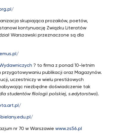
org.pl/
ganizacja skupiająca prozaików, poetów,
P stanowi kontynuację Związku Literatów
ddział Warszawski przeznaczone są dla
emus.pl/
o-Wydawniczych
? to firma z ponad 10-letnim
 przygotowywaniu publikacji oraz Magazynów.
cji, uczestniczy w wielu prestiżowych
 nabywając niezbędne doświadczenie tak
la studentów filologii polskiej, s.edytorstwo
).
ta.art.pl/
bielany.edu.pl/
nazjum nr 70 w Warszawie
www.zs56.pl