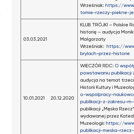
Wrześniak:
https://www
tomie-rzeczy-piekne-j
KLUB TRÓJKI – Polskie R
historię – audycja Monik
03.03.2021
Małgorzaty
Wrześniak:
https://www
brylach-przez-historie
WIECZÓR RDC:
O współ
powstawaniu publikacji z
audycja na temat trzec
Historii Kultury i Muzeolo
o-wspolpracy-naukowc
10.01.2021 20.12.2020
publikacji-z-zakresu-m-
publikacji „Męska Rzecz
wydawanej przez Katedrę 
Muzeologii:
https://www
publikacji-meska-rzecz