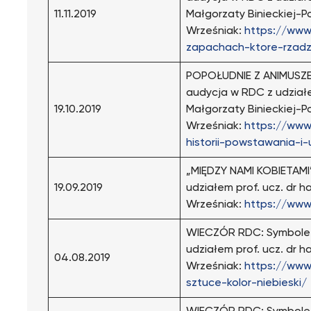
11.11.2019
Małgorzaty Binieckiej-Po
Wrześniak:
https://www
zapachach-ktore-rzad
POPOŁUDNIE Z ANIMUSZEM:
audycja w RDC z udział
19.10.2019
Małgorzaty Binieckiej-Po
Wrześniak:
https://www
historii-powstawania-i
„MIĘDZY NAMI KOBIETAMI
19.09.2019
udziałem prof. ucz. dr h
Wrześniak:
https://ww
WIECZÓR RDC: Symbole w
udziałem prof. ucz. dr h
04.08.2019
Wrześniak:
https://www
sztuce-kolor-niebieski/