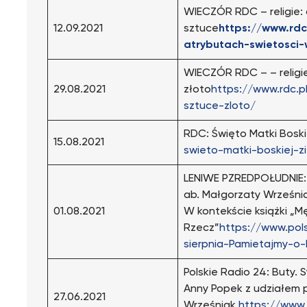
WIECZÓR RDC – religie: 
12.09.2021
sztuce
https://www.rdc
atrybutach-swietosci-
WIECZÓR RDC – – religi
29.08.2021
złoto
https://www.rdc.p
sztuce-zloto/
RDC: Święto Matki Boskie
15.08.2021
swieto-matki-boskiej-zi
LENIWE PZREDPOŁUDNIE: 
ab. Małgorzaty Wrześni
01.08.2021
W kontekście książki „M
Rzecz”
https://www.pols
sierpnia-Pamietajmy-o
Polskie Radio 24: Buty.
Anny Popek z udziałem p
27.06.2021
Wrześniak
https://www.