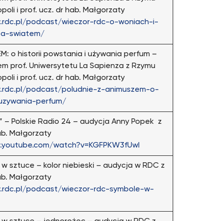
poli i prof. ucz. dr hab. Małgorzaty
.rdc.pl/podcast/wieczor-rdc-o-woniach-i-
za-swiatem/
 o historii powstania i używania perfum –
em prof. Uniwersytetu La Sapienza z Rzymu
poli i prof. ucz. dr hab. Małgorzaty
.rdc.pl/podcast/poludnie-z-animuszem-o-
-uzywania-perfum/
” – Polskie Radio 24 – audycja Anny Popek z
ab. Małgorzaty
w.youtube.com/watch?v=KGFPKW3fUwI
 sztuce – kolor niebieski – audycja w RDC z
ab. Małgorzaty
.rdc.pl/podcast/wieczor-rdc-symbole-w-