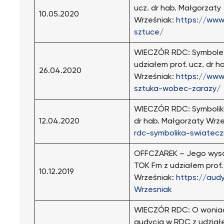
ucz. dr hab. Małgorzaty
10.05.2020
Wrześniak:
https://www
sztuce/
WIECZÓR RDC: Symbole i
udziałem prof. ucz. dr h
26.04.2020
Wrześniak:
https://www
sztuka-wobec-zarazy/
WIECZÓR RDC: Symbolika 
12.04.2020
dr hab. Małgorzaty Wrz
rdc-symbolika-swiatecz
OFFCZAREK – Jego wysok
TOK Fm z udziałem prof.
10.12.2019
Wrześniak:
https://audy
Wrzesniak
WIECZÓR RDC: O woniac
audycja w RDC z udział