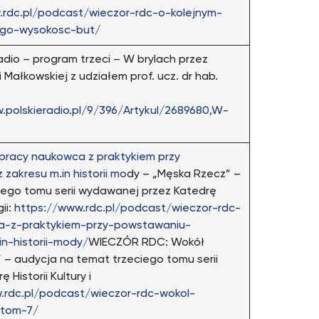
.rdc.pl/podcast/wieczor-rdc-o-kolejnym-
ego-wysokosc-but/
adio – program trzeci – W brylach przez
i Małkowskiej z udziałem prof. ucz. dr hab.
.polskieradio.pl/9/396/Artykul/2689680,W-
pracy naukowca z praktykiem przy
 zakresu m.in historii mo
dy – „Męska Rzecz” –
iego tomu serii wydawanej przez Katedrę
gii:
https://www.rdc.pl/podcast/wieczor-rdc-
a-z-praktykiem-przy-powstawaniu-
in-historii-mody/
WIECZÓR RDC: Wokół
” – audycja na temat trzeciego tomu serii
Historii Kultury i
.rdc.pl/podcast/wieczor-rdc-wokol-
-tom-7/