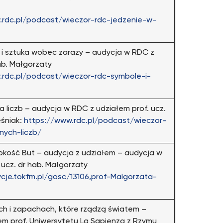
.rdc.pl/podcast/wieczor-rdc-jedzenie-w-
 sztuka wobec zarazy – audycja w RDC z
ab. Małgorzaty
.rdc.pl/podcast/wieczor-rdc-symbole-i-
liczb – audycja w RDC z udziałem prof. ucz.
eśniak:
https://www.rdc.pl/podcast/wieczor-
nych-liczb/
ość But – audycja z udziałem – audycja w
 ucz. dr hab. Małgorzaty
cje.tokfm.pl/gosc/13106,prof-Malgorzata-
h i zapachach, które rządzą światem –
em prof. Uniwersytetu La Sapienza z Rzymu