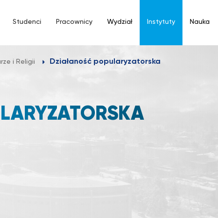
Studenci
Pracownicy
Wydział
Instytuty
Nauka
Działaność popularyzatorska
ze i Religii
ULARYZATORSKA