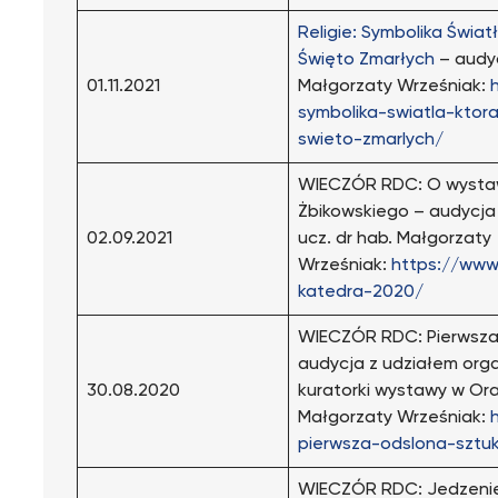
Religie: Symbolika Świat
Święto Zmarłych
– audyc
01.11.2021
Małgorzaty Wrześniak:
symbolika-swiatla-ktor
swieto-zmarlych/
WIECZÓR RDC: O wystaw
Żbikowskiego – audycja
02.09.2021
ucz. dr hab. Małgorzaty
Wrześniak:
https://www
katedra-2020/
WIECZÓR RDC: Pierwsza 
audycja z udziałem orga
30.08.2020
kuratorki wystawy w Oran
Małgorzaty Wrześniak:
pierwsza-odslona-sztu
WIECZÓR RDC: Jedzenie 