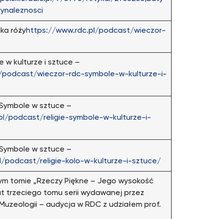
ynaleznosci
ka róży
https://www.rdc.pl/podcast/wieczor-
w kulturze i sztuce –
l/podcast/wieczor-rdc-symbole-w-kulturze-i-
 Symbole w sztuce –
pl/podcast/religie-symbole-w-kulturze-i-
 Symbole w sztuce –
l/podcast/religie-kolo-w-kulturze-i-sztuce/
ym tomie „Rzeczy Piękne – Jego wysokość
t trzeciego tomu serii wydawanej przez
 i Muzeologii – audycja w RDC z udziałem prof.