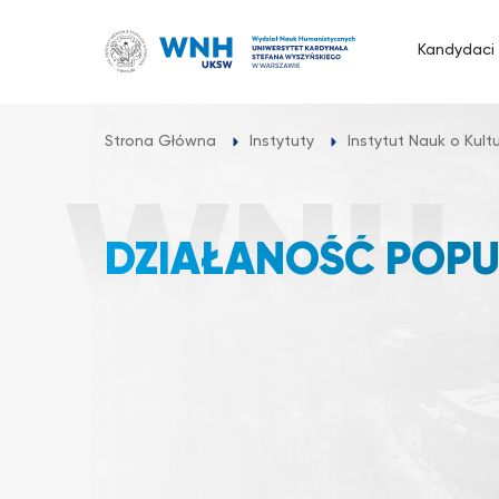
Przejdź
do
Kandydaci
treści
Strona Główna
Instytuty
Instytut Nauk o Kultur
DZIAŁANOŚĆ POP