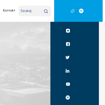
Wpisz
Kontakt
wyszukiwaną
frazę
Profil
UKSW
Instagram
Profil
UKSW
Facebook
Profil
UKSW
Twitter
Profil
UKSW
Linkedin
UKSW
YouTube
UKSW
Spotify