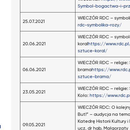
Symbol-bogactwa-i-prz
WIECZÓR RDC – symboli
25.07.2021
rdc-symbolika-rozy/
WIECZÓR RDC – symbole 
20.06.2021
koral
https://www.rdc.p
sztuce-koral/
WIECZÓR RDC – religie:
06.06.2021
brama
https://www.rdc.
sztuce-brama/
WIECZÓR RDC – religie:
23.05.2021
Koło:
https://www.rdc.p
WIECZÓR RDC: O kolejn
But!” – audycja na tema
Katedrę Historii Kultury
09.05.2021
I
ucz. dr hab. Małgorzaty