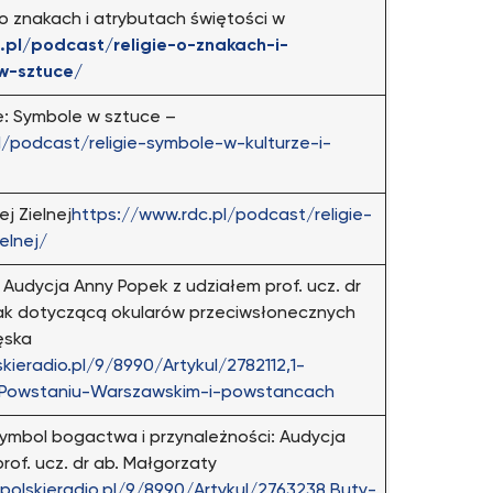
o znakach i atrybutach świętości w
.pl/podcast/religie-o-znakach-i-
w-sztuce/
e: Symbole w sztuce –
l/podcast/religie-symbole-w-kulturze-i-
j Zielnej
https://www.rdc.pl/podcast/religie-
elnej/
Audycja Anny Popek z udziałem prof. ucz. dr
ak dotyczącą okularów przeciwsłonecznych
ęska
kieradio.pl/9/8990/Artykul/2782112,1-
-Powstaniu-Warszawskim-i-powstancach
 Symbol bogactwa i przynależności: Audycja
rof. ucz. dr ab. Małgorzaty
polskieradio.pl/9/8990/Artykul/2763238,Buty-