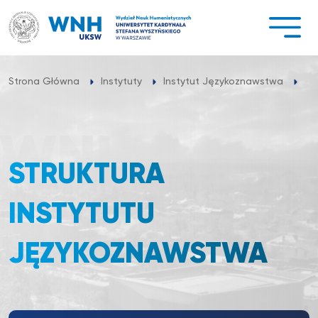
Przejdź
do
treści
St
Strona Główna
Instytuty
Instytut Językoznawstwa
STRUKTURA
INSTYTUTU
JĘZYKOZNAWSTWA