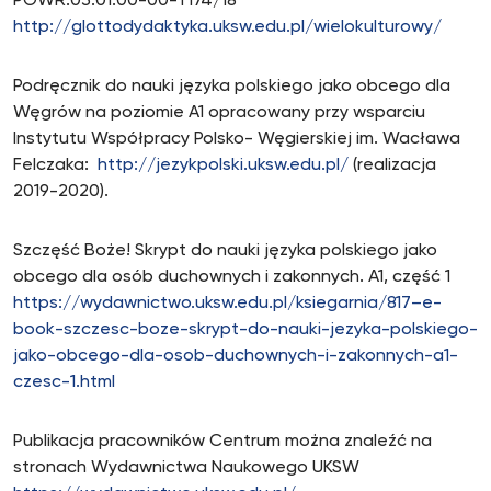
POWR.03.01.00-00-T174/18
http://glottodydaktyka.uksw.edu.pl/wielokulturowy/
Podręcznik do nauki języka polskiego jako obcego dla
Węgrów na poziomie A1 opracowany przy wsparciu
Instytutu Współpracy Polsko- Węgierskiej im. Wacława
Felczaka:
http://jezykpolski.uksw.edu.pl/
(realizacja
2019-2020).
Szczęść Boże! Skrypt do nauki języka polskiego jako
obcego dla osób duchownych i zakonnych. A1, część 1
https://wydawnictwo.uksw.edu.pl/ksiegarnia/817–e-
book-szczesc-boze-skrypt-do-nauki-jezyka-polskiego-
jako-obcego-dla-osob-duchownych-i-zakonnych-a1-
czesc-1.html
Publikacja pracowników Centrum można znaleźć na
stronach Wydawnictwa Naukowego UKSW