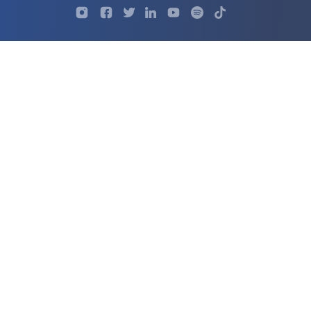
Profil
Profil
Profil
Profil
UKSW
Profil
UKSW
UKSW
UKSW
UKSW
UKSW
YouTube
UKSW
TikTok
Instagram
Facebook
Twitter
Linkedin
YouTube