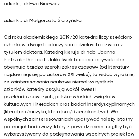
adiunkt: dr Ewa Nicewicz
adiunkt: dr Małgorzata Ślarzyńska
Od roku akademickiego 2019/20 katedra liczy sześcioro
członków: dwoje badaczy samodzielnych i czworo z
tytułem doktora. Katedrą kieruje dr hab. Joanna
Pietrzak-Thébault. Jakkolwiek badania indywidualne
obejmują bardzo szeroki zakres czasowy (od literatury
najdawniejszej po autorów XXI wieku), to widać wyraźnie,
że zainteresowania naukowe niemal wszystkich
członków katedry oscylują wokół kwestii
przekładoznawczych, polsko-włoskich związków
kulturowych i literackich oraz badań interdyscyplinarnych
(literatura/muzyka, literatura/dziennikarstwo). We
wspólnych zainteresowaniach upatrywać należy istotny
potencjał badawczy, który z powodzeniem mógłby być
wykorzystywany do podejmowania wspólnych projektów