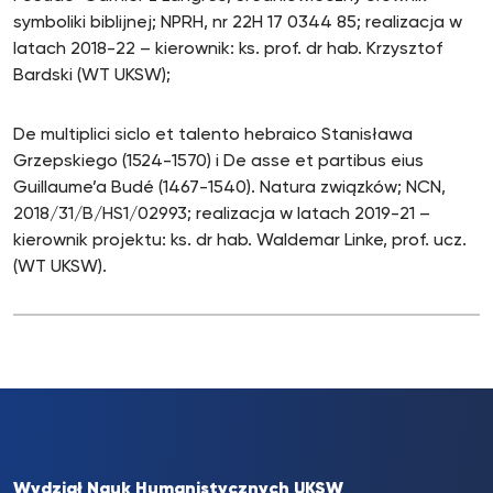
symboliki biblijnej; NPRH, nr 22H 17 0344 85; realizacja w
latach 2018-22 – kierownik: ks. prof. dr hab. Krzysztof
Bardski (WT UKSW);
De multiplici siclo et talento hebraico Stanisława
Grzepskiego (1524-1570) i De asse et partibus eius
Guillaume’a Budé (1467-1540). Natura związków; NCN,
2018/31/B/HS1/02993; realizacja w latach 2019-21 –
kierownik projektu: ks. dr hab. Waldemar Linke, prof. ucz.
(WT UKSW).
Wydział Nauk Humanistycznych UKSW