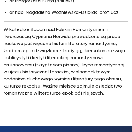
dr Małgorzata Burta (adiunkt)
dr hab. Magdalena Woźniewska-Działak, prof. ucz.
W Katedrze Badań nad Polskim Romantyzmem i
Twórczością Cypriana Norwida prowadzone są prace
naukowe poświęcone historii literatury romantyzmu,
źródłom epoki (związkom z tradycją), kierunkom rozwoju
publicystyki i krytyki literackiej, romantyzmowi
brulionowemu (skryptoriom pisarzy), liryce romantycznej
w ujęciu historycznoliterackim, wieloaspektowym
badaniom duchowego wymiaru literatury tego okresu,
kulturze rękopisu. Ważne miejsce zajmuje dziedzictwo
romantyczne w literaturze epok późniejszych.