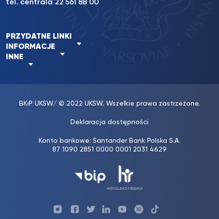
tel. centrala 22 561 88 00
PRZYDATNE LINKI
INFORMACJE
INNE
BKiP UKSW
/ © 2022 UKSW. Wszelkie prawa zastrzeżone.
Deklaracja dostępności
Konto bankowe: Santander Bank Polska S.A.
87 1090 2851 0000 0001 2031 4629
Profil
Profil
Profil
Profil
UKSW
Profil
UKSW
UKSW
UKSW
UKSW
UKSW
YouTube
UKSW
TikTok