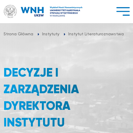
Przejdź
do
treści
Strona Główna
Instytuty
Instytut Literaturoznawstwa
DECYZJE I
ZARZĄDZENIA
DYREKTORA
INSTYTUTU