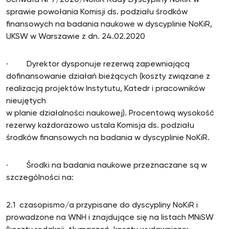
Uchwała Nr 7/2020/NoKiR Rady Dyscypliny NoKiR w
sprawie powołania Komisji ds. podziału środków
finansowych na badania naukowe w dyscyplinie NoKiR,
UKSW w Warszawie z dn. 24.02.2020
· Dyrektor dysponuje rezerwą zapewniającą
dofinansowanie działań bieżących (koszty związane z
realizacją projektów Instytutu, Katedr i pracowników
nieujętych
w planie działalności naukowej). Procentową wysokość
rezerwy każdorazowo ustala Komisja ds. podziału
środków finansowych na badania w dyscyplinie NoKiR.
· Środki na badania naukowe przeznaczane są w
szczególności na:
2.1 czasopismo/a przypisane do dyscypliny NoKiR i
prowadzone na WNH i znajdujące się na listach MNiSW