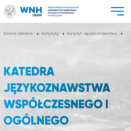
Przejdź
do
treści
Ka
Strona Główna
Instytuty
Instytut Językoznawstwa
KATEDRA
JĘZYKOZNAWSTWA
WSPÓŁCZESNEGO I
OGÓLNEGO