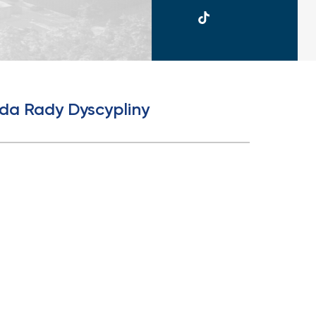
UKSW
TikTok
ada Rady Dyscypliny