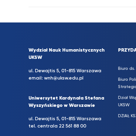
Wydział Nauk Humanistycznych
PRZYDA
UKSW
Biuro d
ul. Dewajtis 5, 01-815 Warszawa
email:
wnh@uksw.edu.pl
Biuro Pol
Strateg
Dział Ws
Uniwersytet Kardynała Stefana
UKSW
Wyszyńskiego w Warszawie
DZIAŁ K
ul. Dewajtis 5, 01-815 Warszawa
tel. centrala 22 561 88 00