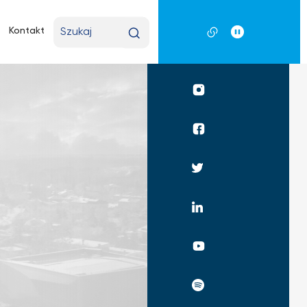
Wpisz
Kontakt
wyszukiwaną
frazę
Profil
UKSW
Instagram
Profil
UKSW
Facebook
Profil
UKSW
Twitter
Profil
UKSW
Linkedin
UKSW
YouTube
UKSW
Spotify