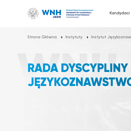
Przejdź
do
Kandydaci
treści
Strona Główna
Instytuty
Instytut Językozna
RADA DYSCYPLINY
JĘZYKOZNAWSTW