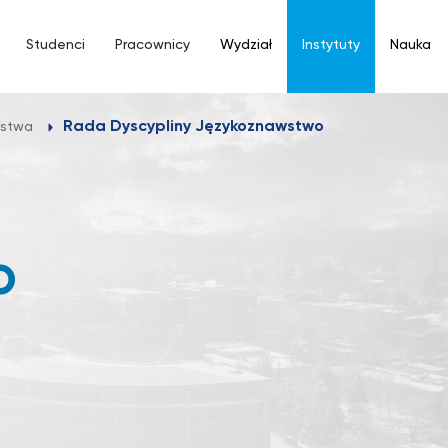
Studenci
Pracownicy
Wydział
Instytuty
Nauka
Rada Dyscypliny Językoznawstwo
wstwa
O