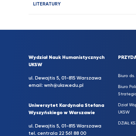
LITERATURY
Wydział Nauk Humanistycznych
PRZYDA
UKSW
Biuro d
ul. Dewajtis 5, 01-815 Warszawa
email:
wnh@uksw.edu.pl
Biuro Pol
Strateg
Dział Ws
Uniwersytet Kardynała Stefana
UKSW
Wyszyńskiego w Warszawie
DZIAŁ K
ul. Dewajtis 5, 01-815 Warszawa
tel. centrala 22 561 88 00