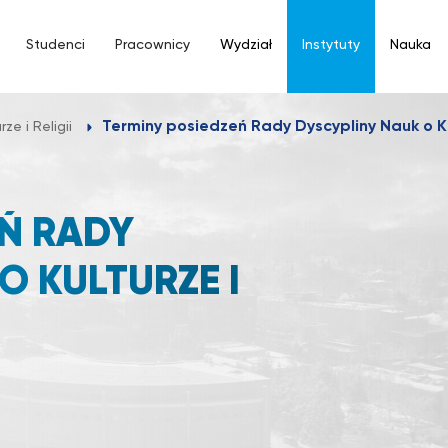
Studenci
Pracownicy
Wydział
Instytuty
Nauka
Terminy posiedzeń Rady Dyscypliny Nauk o Kul
ze i Religii
EŃ RADY
O KULTURZE I