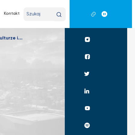
Wpisz
Kontakt
wyszukiwaną
frazę
turze i...
Profil
UKSW
Instagram
Profil
UKSW
Facebook
Profil
UKSW
Twitter
Profil
UKSW
Linkedin
UKSW
YouTube
UKSW
Spotify