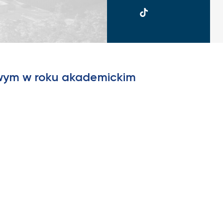
UKSW
TikTok
owym w roku akademickim