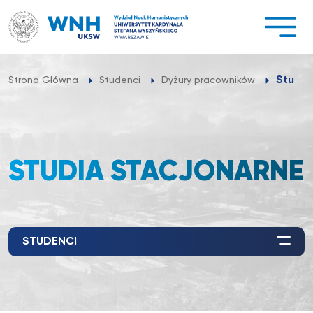
Przejdź
do
treści
Studia
Strona Główna
Studenci
Dyżury pracowników
STUDIA STACJONARNE
STUDENCI