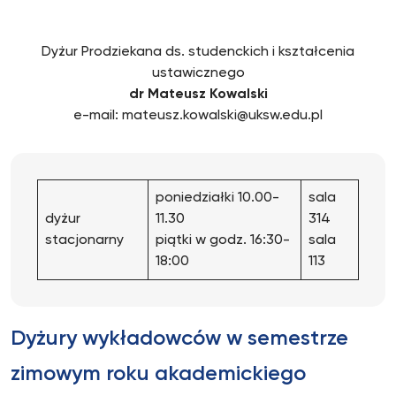
Dyżur Prodziekana ds. studenckich i kształcenia
ustawicznego
dr Mateusz Kowalski
e-mail: mateusz.kowalski@uksw.edu.pl
poniedziałki 10.00-
sala
dyżur
11.30
314
stacjonarny
piątki w godz. 16:30-
sala
18:00
113
Dyżury wykładowców w semestrze
zimowym roku akademickiego