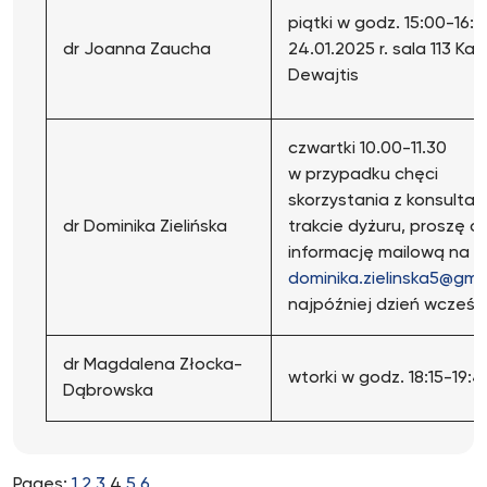
piątki w godz. 15:00-16:
dr Joanna Zaucha
24.01.2025 r. sala 113 Ka
Dewajtis
czwartki 10.00-11.30
w przypadku chęci
skorzystania z konsultacj
dr Dominika Zielińska
trakcie dyżuru, proszę o
informację mailową na a
dominika.zielinska5@gma
najpóźniej dzień wcześni
dr Magdalena Złocka-
wtorki w godz. 18:15-19:4
Dąbrowska
Pages:
1
2
3
4
5
6