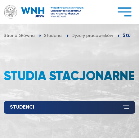
Przejdź
do
treści
Studia
Strona Główna
Studenci
Dyżury pracowników
STUDIA STACJONARNE
STUDENCI