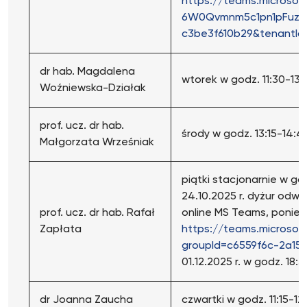
https://teams.microso
6W0Qvmnm5c1pn1pFuzRH
c3be3f610b29&tenantId
dr hab. Magdalena
wtorek w godz. 11:30-13:
Woźniewska-Działak
prof. ucz. dr hab.
środy w godz. 13:15-14:4
Małgorzata Wrześniak
piątki stacjonarnie w god
24.10.2025 r. dyżur odw
prof. ucz. dr hab. Rafał
online MS Teams, poniedz
Zapłata
https://teams.microso
groupId=c6559f6c-2a15
01.12.2025 r. w godz. 18:3
dr Joanna Zaucha
czwartki w godz. 11:15-1