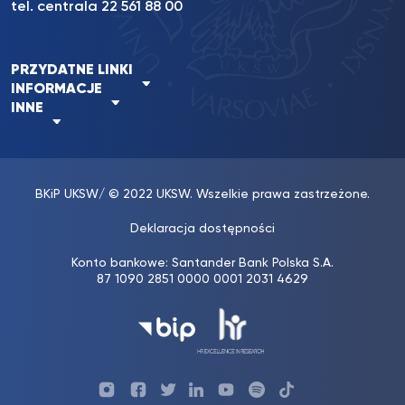
tel. centrala 22 561 88 00
PRZYDATNE LINKI
INFORMACJE
INNE
BKiP UKSW
/ © 2022 UKSW. Wszelkie prawa zastrzeżone.
Deklaracja dostępności
Konto bankowe: Santander Bank Polska S.A.
87 1090 2851 0000 0001 2031 4629
Profil
Profil
Profil
Profil
UKSW
Profil
UKSW
UKSW
UKSW
UKSW
UKSW
YouTube
UKSW
TikTok