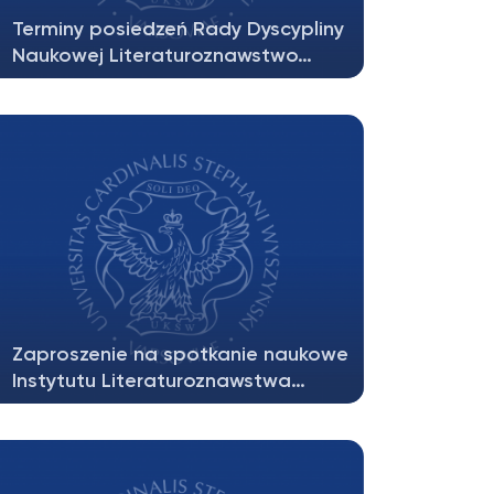
Terminy posiedzeń Rady Dyscypliny
Naukowej Literaturoznawstwo…
Semestr zimowy 20 października 2025 24
listopada 2025 19 stycznia 2026…
Zaproszenie na spotkanie naukowe
Instytutu Literaturoznawstwa…
Instytut Literaturoznawstwa WNH UKSW
w dniu 27 maja 2025 r. gościć będzie
grupę…