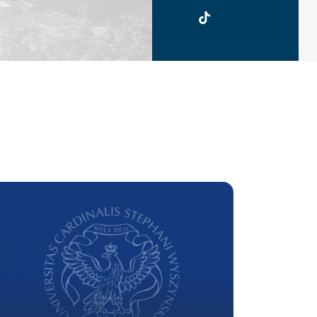
UKSW
TikTok