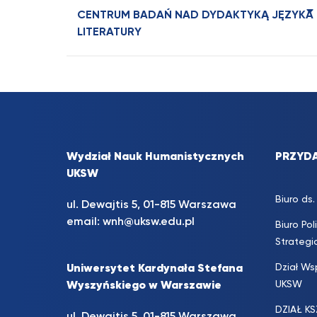
CENTRUM BADAŃ NAD DYDAKTYKĄ JĘZYKA 
LITERATURY
Wydział Nauk Humanistycznych
PRZYDA
UKSW
Biuro d
ul. Dewajtis 5, 01-815 Warszawa
email:
wnh@uksw.edu.pl
Biuro Pol
Strateg
Dział Ws
Uniwersytet Kardynała Stefana
UKSW
Wyszyńskiego w Warszawie
DZIAŁ K