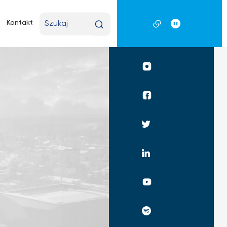
Wpisz
Kontakt
wyszukiwaną
frazę
Profil
UKSW
Instagram
Profil
UKSW
Facebook
Profil
UKSW
Twitter
Profil
UKSW
Linkedin
UKSW
YouTube
UKSW
Spotify