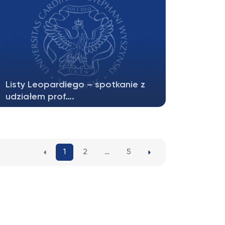
Listy Leopardiego – spotkanie z
udziałem prof….
W czwartek, 3 kwietnia, w „Corriere della
Sera” ukazał się artykuł informujący…
1
2
…
5