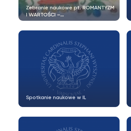
Zebranie naukowe pt. ROMANTYZM
I WARTOŚCI –…
Zespół badawczy „Polifoniczny
Romantyzm” zaprasza na otwarte
zebranie naukowe…
Spotkanie naukowe w IL
KATEDRA MODERNIZMU EUROPEJSKIEGO
KATEDRA LITERATURY POLSKIEJ DRUGIEJ
POŁOWY…