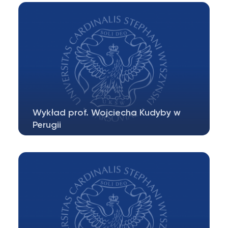
dniu 27 maja 2025 r. gościć będzie grupę…
Wykład prof. Wojciecha Kudyby w
Perugii