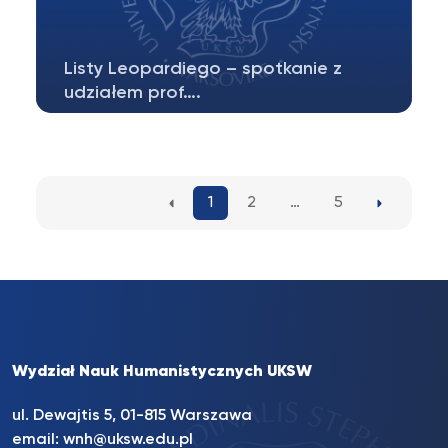
Listy Leopardiego – spotkanie z
udziałem prof….
W czwartek, 3 kwietnia, w „Corriere della
Sera” ukazał się artykuł informujący…
1
2
…
5
Wydział Nauk Humanistycznych UKSW
ul. Dewajtis 5, 01-815 Warszawa
email:
wnh@uksw.edu.pl