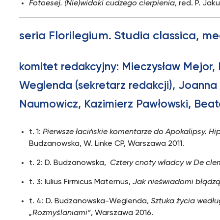
Fotoesej. (Nie)widoki cudzego cierpienia
, red. P. Ja
seria Florilegium. Studia classica, m
komitet redakcyjny: Mieczysław Mejor
Weglenda (sekretarz redakcji), Joanna
Naumowicz, Kazimierz Pawłowski, Beat
t. 1:
Pierwsze łacińskie komentarze do Apokalipsy. Hip
Budzanowska, W. Linke CP, Warszawa 2011.
t. 2: D. Budzanowska,
Cztery cnoty władcy w De cle
t. 3: Iulius Firmicus Maternus,
Jak nieświadomi błądzą
t. 4: D. Budzanowska-Weglenda,
Sztuka życia wedłu
„Rozmyślaniami”
, Warszawa 2016.