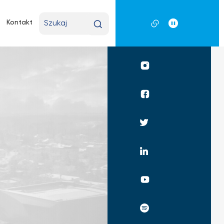
Wpisz
Kontakt
wyszukiwaną
frazę
Profil
UKSW
Instagram
Profil
UKSW
Facebook
Profil
UKSW
Twitter
Profil
UKSW
Linkedin
UKSW
YouTube
UKSW
Spotify