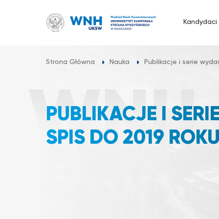
Przejdź
do
Kandydaci
treści
Strona Główna
Nauka
Publikacje i serie wyd
PUBLIKACJE I SER
SPIS DO 2019 ROK