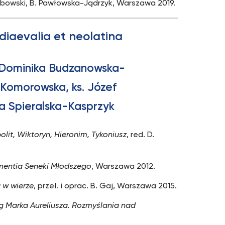
kubowski, B. Pawłowska-Jądrzyk, Warszawa 2019.
ediaevalia et neolatina
, Dominika Budzanowska-
 Komorowska, ks. Józef
a Spieralska-Kasprzyk
olit, Wiktoryn, Hieronim, Tykoniusz
, red. D.
mentia Seneki Młodszego
, Warszawa 2012.
 w wierze
, przeł. i oprac. B. Gaj, Warszawa 2015.
g Marka Aureliusza. Rozmyślania nad