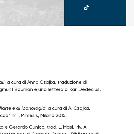
UKSW
TikTok
o
ali
, a cura di Anna Czajka, traduzione di
gmunt Bauman e una lettera di Karl Dedecius,
ll̒arte e di iconologia
, a cura di A. Czajka,
cca” nr 1, Mimesis, Milano 2015.
a e Gerardo Cunico, trad. L. Masi, riv. A.