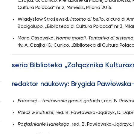
Czajka/G. Cunico, Prefazione di Maciej Urbanowski, 
Cultura Polacca” nr 2, Mimesis, Milano 2016.
Władysław Stróżewski,
Intorno al bello
, a cura di A
Bacigalupo, „Biblioteca di Cultura Polacca” nr 3, Mila
Maria Ossowska,
Norme morali. Tentativo di sistema
riv. A. Czajka/G. Cunico, „Biblioteca di Cultura Polacc
seria Biblioteka „Załącznika Kultur
redaktor naukowy: Brygida Pawłowska
Fotoesej – testowanie granic gatunku
, red. B. Paw
Rzecz w kulturze
, red. B. Pawłowska-Jądrzyk, D. Dą
Rozjaśnianie Hanekego
, red. B. Pawłowska-Jądrzyk,