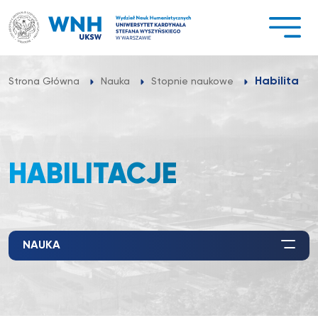
Przejdź
do
treści
Habilitacje
Strona Główna
Nauka
Stopnie naukowe
HABILITACJE
NAUKA