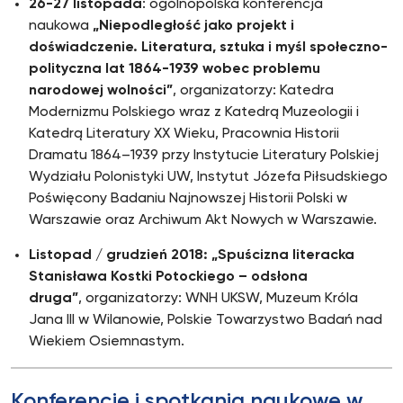
26-27 listopada
: ogólnopolska konferencja
naukowa
„Niepodległość jako projekt i
doświadczenie. Literatura, sztuka i myśl społeczno-
polityczna lat 1864-1939 wobec problemu
narodowej wolności”
, organizatorzy: Katedra
Modernizmu Polskiego wraz z Katedrą Muzeologii i
Katedrą Literatury XX Wieku, Pracownia Historii
Dramatu 1864–1939 przy Instytucie Literatury Polskiej
Wydziału Polonistyki UW, Instytut Józefa Piłsudskiego
Poświęcony Badaniu Najnowszej Historii Polski w
Warszawie oraz Archiwum Akt Nowych w Warszawie.
Listopad / grudzień 2018:
„Spuścizna literacka
Stanisława Kostki Potockiego – odsłona
druga”
, organizatorzy: WNH UKSW, Muzeum Króla
Jana III w Wilanowie, Polskie Towarzystwo Badań nad
Wiekiem Osiemnastym.
Konferencje i spotkania naukowe w