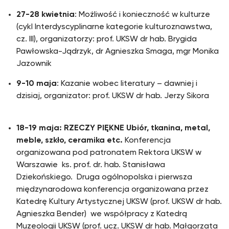
27-28 kwietnia
: Możliwość i konieczność w kulturze
(cykl Interdyscyplinarne kategorie kulturoznawstwa,
cz. III), organizatorzy: prof. UKSW dr hab. Brygida
Pawłowska-Jądrzyk, dr Agnieszka Smaga, mgr Monika
Jazownik
9-10 maja
: Kazanie wobec literatury – dawniej i
dzisiaj, organizator: prof. UKSW dr hab. Jerzy Sikora
18-19 maja: RZECZY PIĘKNE Ubiór, tkanina, metal,
meble, szkło, ceramika etc.
Konferencja
organizowana pod patronatem Rektora UKSW w
Warszawie ks. prof. dr. hab. Stanisława
Dziekońskiego. Druga ogólnopolska i pierwsza
międzynarodowa konferencja organizowana przez
Katedrę Kultury Artystycznej UKSW (prof. UKSW dr hab.
Agnieszka Bender) we współpracy z Katedrą
Muzeologii UKSW (prof. ucz. UKSW dr hab. Małgorzata