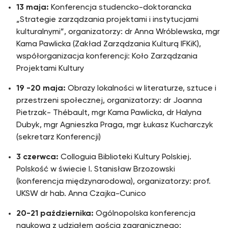
13 maja:
Konferencja studencko-doktorancka
„Strategie zarządzania projektami i instytucjami
kulturalnymi”, organizatorzy: dr Anna Wróblewska, mgr
Kama Pawlicka (Zakład Zarządzania Kulturą IFKiK),
współorganizacja konferencji: Koło Zarządzania
Projektami Kultury
19 -20 maja:
Obrazy lokalności w literaturze, sztuce i
przestrzeni społecznej, organizatorzy: dr Joanna
Pietrzak- Thébault, mgr Kama Pawlicka, dr Halyna
Dubyk, mgr Agnieszka Praga, mgr Łukasz Kucharczyk
(sekretarz Konferencji)
3 czerwca:
Colloguia Biblioteki Kultury Polskiej.
Polskość w świecie I. Stanisław Brzozowski
(konferencja międzynarodowa), organizatorzy: prof.
UKSW dr hab. Anna Czajka-Cunico
20-21 października:
Ogólnopolska konferencja
naukowa z udziałem gościa zagranicznego: