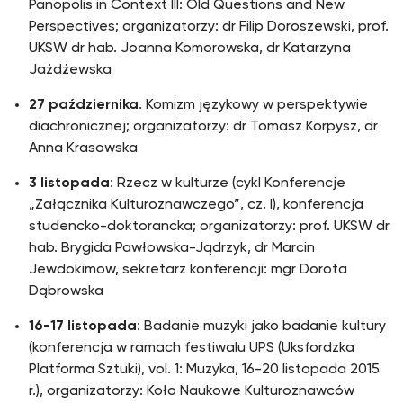
Panopolis in Context III: Old Questions and New
Perspectives; organizatorzy: dr Filip Doroszewski, prof.
UKSW dr hab. Joanna Komorowska, dr Katarzyna
Jażdżewska
27 października
. Komizm językowy w perspektywie
diachronicznej; organizatorzy: dr Tomasz Korpysz, dr
Anna Krasowska
3 listopada
: Rzecz w kulturze (cykl Konferencje
„Załącznika Kulturoznawczego”, cz. I), konferencja
studencko-doktorancka; organizatorzy: prof. UKSW dr
hab. Brygida Pawłowska-Jądrzyk, dr Marcin
Jewdokimow, sekretarz konferencji: mgr Dorota
Dąbrowska
16-17 listopada
: Badanie muzyki jako badanie kultury
(konferencja w ramach festiwalu UPS (Uksfordzka
Platforma Sztuki), vol. 1: Muzyka, 16-20 listopada 2015
r.), organizatorzy: Koło Naukowe Kulturoznawców