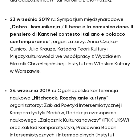
dla Cudzoziemców” (dr Karolina Zioło-Pużuk).
23 września 2019 r.:
Sympozjum międzynarodowe
„
Dobro i komunikacja / Il bene e la comunicazione. Il
pensiero di Kant nel contesto italiano e polacco
contemporaneo”
, organizatorzy: Anna Czajka-
Cunico, Julia Krauze, Katedra Teorii Kultury i
Międzykulturowości we współpracy z Wydziałem
Filozofii Chrześcijańskiej i Instytutem Włoskim Kultury
w Warszawie.
24 września 2019 r.:
Ogólnopolska konferencja
naukowa
„Hitchcock. Rozchylanie kurtyny”
,
organizatorzy: Zakład Poetyki Intersemiotycznej i
Komparatystyki Mediów, Redakcja czasopisma
naukowego „Załącznik Kulturoznawczy” (IFKiK UKSW)
oraz Zakład Komparatystyki, Pracownia Badań
Intersemiotycznych i Intermedialnych (Instytut