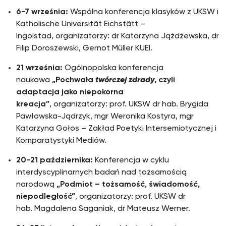
6-7 września:
Wspólna konferencja klasyków z UKSW i
Katholische Universität Eichstätt –
Ingolstad, organizatorzy: dr Katarzyna Jążdżewska, dr
Filip Doroszewski, Gernot Müller KUEI.
21 września:
Ogólnopolska konferencja
naukowa
„Pochwała
twórczej zdrady
, czyli
adaptacja jako niepokorna
kreacja”
, organizatorzy: prof. UKSW dr hab. Brygida
Pawłowska-Jądrzyk, mgr Weronika Kostyra, mgr
Katarzyna Gołos – Zakład Poetyki Intersemiotycznej i
Komparatystyki Mediów.
20-21 października:
Konferencja w cyklu
interdyscyplinarnych badań nad tożsamością
narodową
„Podmiot – tożsamość, świadomość,
niepodległość”
, organizatorzy: prof. UKSW dr
hab. Magdalena Saganiak, dr Mateusz Werner.