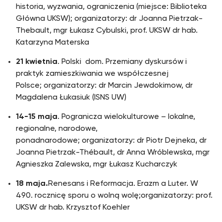
historia, wyzwania, ograniczenia (miejsce: Biblioteka
Główna UKSW); organizatorzy: dr Joanna Pietrzak-
Thebault, mgr Łukasz Cybulski, prof. UKSW dr hab.
Katarzyna Materska
21 kwietnia
. Polski dom. Przemiany dyskursów i
praktyk zamieszkiwania we współczesnej
Polsce; organizatorzy: dr Marcin Jewdokimow, dr
Magdalena Łukasiuk (ISNS UW)
14-15 maja
. Pogranicza wielokulturowe – lokalne,
regionalne, narodowe,
ponadnarodowe; organizatorzy: dr Piotr Dejneka, dr
Joanna Pietrzak-Thébault, dr Anna Wróblewska, mgr
Agnieszka Zalewska, mgr Łukasz Kucharczyk
18 maja.
Renesans i Reformacja. Erazm a Luter. W
490. rocznicę sporu o wolną wolę;organizatorzy: prof.
UKSW dr hab. Krzysztof Koehler