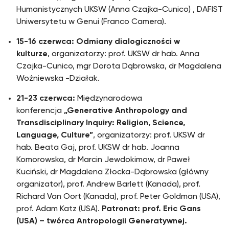
Humanistycznych UKSW (Anna Czajka-Cunico) , DAFIST
Uniwersytetu w Genui (Franco Camera).
15-16 czerwca: Odmiany dialogiczności w
kulturze
, organizatorzy: prof. UKSW dr hab. Anna
Czajka-Cunico, mgr Dorota Dąbrowska, dr Magdalena
Woźniewska -Działak.
21-23 czerwca:
Międzynarodowa
konferencja
„Generative Anthropology and
Transdisciplinary Inquiry: Religion, Science,
Language, Culture”
, organizatorzy: prof. UKSW dr
hab. Beata Gaj, prof. UKSW dr hab. Joanna
Komorowska, dr Marcin Jewdokimow, dr Paweł
Kuciński, dr Magdalena Złocka-Dąbrowska (główny
organizator), prof. Andrew Barlett (Kanada), prof.
Richard Van Oort (Kanada), prof. Peter Goldman (USA),
prof. Adam Katz (USA).
Patronat:
prof. Eric Gans
(USA) – twórca Antropologii Generatywnej
.