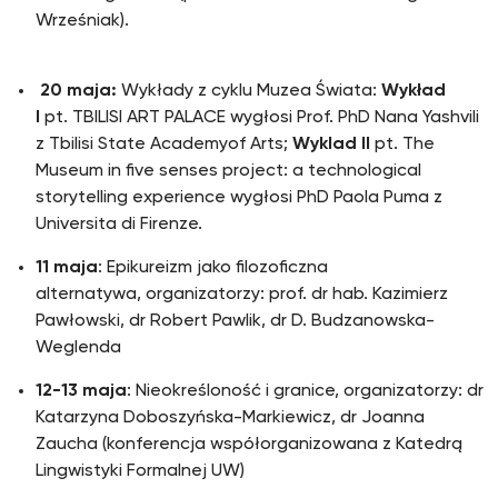
Wrześniak).
20 maja:
Wykłady z cyklu Muzea Świata:
Wykład
I
pt. TBILISI ART PALACE wygłosi Prof. PhD Nana Yashvili
z Tbilisi State Academyof Arts;
Wyklad II
pt. The
Museum in five senses project: a technological
storytelling experience wygłosi PhD Paola Puma z
Universita di Firenze.
11 maja
: Epikureizm jako filozoficzna
alternatywa, organizatorzy: prof. dr hab. Kazimierz
Pawłowski, dr Robert Pawlik, dr D. Budzanowska-
Weglenda
12-13 maja
: Nieokreśloność i granice, organizatorzy: dr
Katarzyna Doboszyńska-Markiewicz, dr Joanna
Zaucha (konferencja współorganizowana z Katedrą
Lingwistyki Formalnej UW)