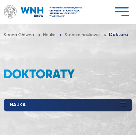
Przejdź
do
treści
Doktoraty
Strona Główna
Nauka
Stopnie naukowe
DOKTORATY
NAUKA