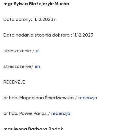
mgr Sylwia Błażejczyk-Mucha
Data obrony: 11.12.2023 r.
Data nadania stopnia doktora : 11.12.2023
streszczenie /
pl
streszczenie/
en
RECENZJE
dr hab. Magdalena Śniedziewska /
recenzja
dr hab. Paweł Panas /
recenzja
mgr I
wona Barbara Rodak