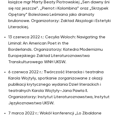
książce mgr Marty Beaty Piotrowskiej „Sen dawny śni
się raz jeszcze”. „Pierrot i Kolombina” oraz „Skrzypek
Opętany” Bolesława Leśmiana jako dramaty
brulionowe. Organizatorzy: Zakład Aksjologii i Estetyki
Literackiej.
13 czerwca 2022 r.: Cecylia Woloch: Navigating the
Liminal: An American Poet in the
Borderlands. Organizatorzy: Katedra Modernizmu
Europejskiego Zakład Literaturoznawstwa
Transkulturowego WNH UKSW.
6 czerwca 2022 r.:
T
wórczość literacka i teatralna
Karola Wojtyły, spotkanie zorganizowane z okazji
publikacji krytycznego wydania Dzieł literackich i
teatralnych Karola Wojtyły–Jana Pawła II.
Organizatorzy: Instytut Literaturoznawstwa, Instytut
Językoznawstwa UKSW.
7 marca 2022 r.: Wokół konferencji „Lo Zibaldone