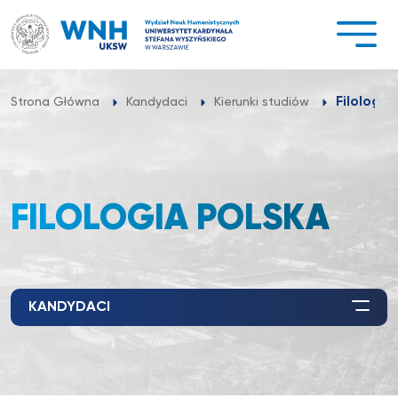
Przejdź
do
treści
Filologia
Strona Główna
Kandydaci
Kierunki studiów
FILOLOGIA POLSKA
KANDYDACI