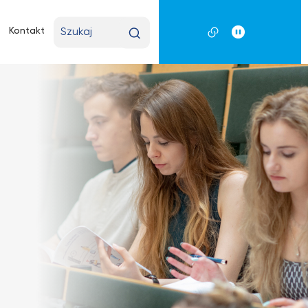
Wpisz
Kontakt
wyszukiwaną
frazę