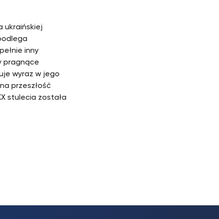
ukraińskiej
 podlega
pełnie inny
dy pragnące
uje wyraz w jego
ólna przeszłość
XX stulecia została