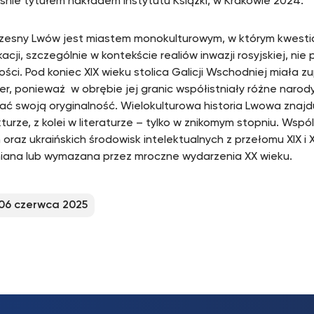
śnie tytułem nakładem Instytutu Książki, w Krakowie 2024.
esny Lwów jest miastem monokulturowym, w którym kwestia 
kacji, szczególnie w kontekście realiów inwazji rosyjskiej, nie
ści. Pod koniec XIX wieku stolica Galicji Wschodniej miała zu
er, ponieważ w obrębie jej granic współistniały różne naro
ć swoją oryginalność. Wielokulturowa historia Lwowa znajd
turze, z kolei w literaturze – tylko w znikomym stopniu. Wsp
 oraz ukraińskich środowisk intelektualnych z przełomu XIX i 
ana lub wymazana przez mroczne wydarzenia XX wieku.
06 czerwca 2025