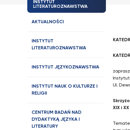
INSTYTUT
LITERATUROZNAWSTWA
AKTUALNOŚCI
KATED
INSTYTUT
LITERATUROZNAWSTWA
KATEDR
INSTYTUT JĘZYKOZNAWSTWA
zapras
Instytu
Ul. Dewa
INSTYTUT NAUK O KULTURZE I
RELIGII
Skrzyżo
XIX i XX
CENTRUM BADAŃ NAD
DYDAKTYKĄ JĘZYKA I
Tematem
LITERATURY