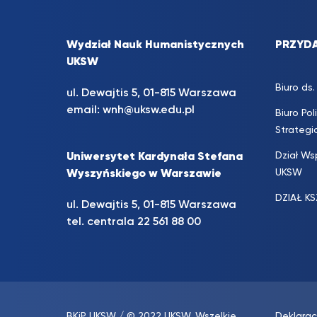
Wydział Nauk Humanistycznych
PRZYDA
UKSW
Biuro d
ul. Dewajtis 5, 01-815 Warszawa
email:
wnh@uksw.edu.pl
Biuro Pol
Strateg
Dział Ws
Uniwersytet Kardynała Stefana
UKSW
Wyszyńskiego w Warszawie
DZIAŁ K
ul. Dewajtis 5, 01-815 Warszawa
tel. centrala 22 561 88 00
BKiP UKSW
/ © 2022 UKSW. Wszelkie
Deklarac