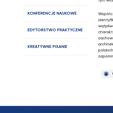
tym wła
KONFERENCJE NAUKOWE
Współcz
identyfi
wątpliwo
EDYTORSTWO PRAKTYCZNE
charakt
zachowa
architek
KREATYWNE PISANIE
polskich
zapomni