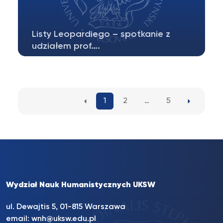
Listy Leopardiego – spotkanie z
udziałem prof….
W czwartek, 3 kwietnia, w „Corriere della
Sera” ukazał się artykuł informujący…
1
2
…
5
Wydział Nauk Humanistycznych UKSW
ul. Dewajtis 5, 01-815 Warszawa
email:
wnh@uksw.edu.pl