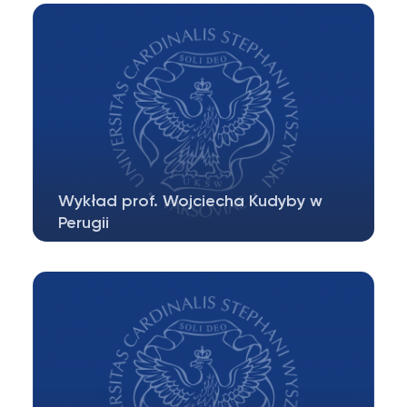
dniu 27 maja 2025 r. gościć będzie grupę…
Wykład prof. Wojciecha Kudyby w
Perugii